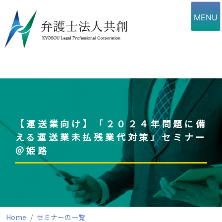
Skip
to
MENU
content
【運送業向け】「２０２４年問題に備
える運送業未払残業代対策」セミナー
＠姫路
Home
セミナーの一覧