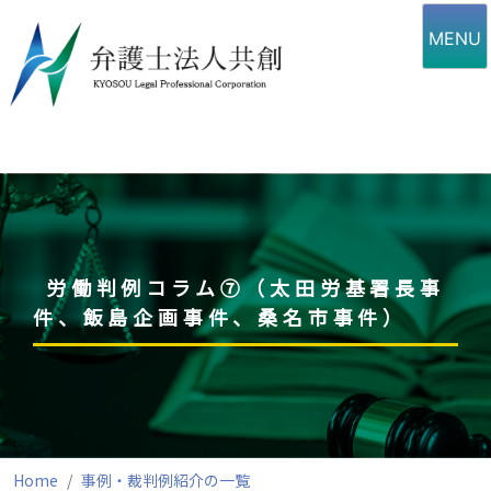
Skip
to
MENU
content
労働判例コラム⑦（太田労基署長事
件、飯島企画事件、桑名市事件）
Home
事例・裁判例紹介の一覧