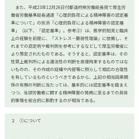
また、平成23年12月26日付都道府県労働局長宛て厚生労
働省労働基準局長通達「心理的負荷による精神障害の認定基
準について」の別添「心理的負荷による精神障害の認定基
準」（以下、「認定基準」。参考②）は、医学的知見と臨床
上の経験を前提に、「ストレス－脆弱性理論」に依拠し、そ
れまでの認定例や裁判例を参考にするなどして厚生労働省に
より策定されたものである。そうすると、認定基準は、その
性質上裁判所による違法性の判断を直接拘束するものではな
いものの、その作成の経緯や内容等に照らして相応の合理性
を有しているものというべきであるから、上記の相当因果関
係の有無の判断に当たっては、基本的には認定基準を踏まえ
つつ、当該労働者に関する精神障害の発病に至るまでの具体
的事情を総合的に斟酌するのが相当である。
２ ①について