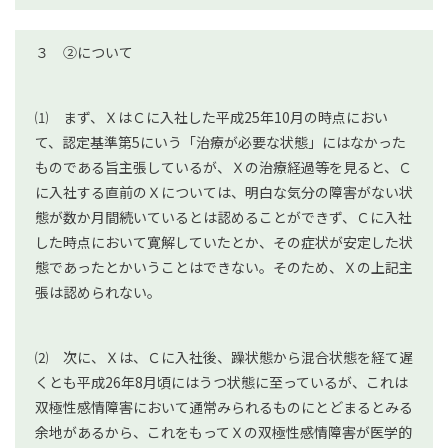
３ ②について
⑴ まず、ＸはＣに入社した平成25年10月の時点におい
て、認定基準第5にいう「治療が必要な状態」にはなかった
ものである旨主張しているが、Ｘの治療経過等を見ると、Ｃ
に入社する直前のＸについては、明白な気分の障害がない状
態が数か月間続いているとは認めることができず、Ｃに入社
した時点において寛解していたとか、その症状が安定した状
態であったとかいうことはできない。そのため、Ｘの上記主
張は認められない。
⑵ 次に、Ｘは、Ｃに入社後、躁状態から混合状態を経て遅
くとも平成26年8月頃にはうつ状態に至っているが、これは
双極性感情障害において通常みられるものにとどまるとみる
余地があるから、これをもってＸの双極性感情障害が医学的