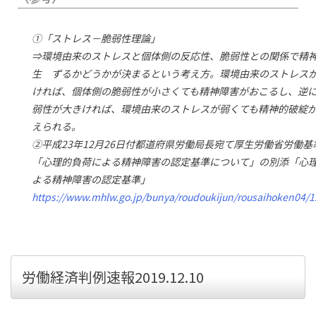
①「ストレス－脆弱性理論」
⇒環境由来のストレスと個体側の反応性、脆弱性との関係で精
生 ずるかどうかが決まるという考え方。環境由来のストレス
ければ、個体側の脆弱性が小さくても精神障害がおこるし、逆
弱性が大きければ、環境由来のストレスが弱くても精神的破綻
えられる。
②平成23年12月26日付都道府県労働局長宛て厚生労働省労働基
「心理的負荷による精神障害の認定基準について」の別添「心
よる精神障害の認定基準」
https://www.mhlw.go.jp/bunya/roudoukijun/rousaihoken04/
労働経済判例速報2019.12.10