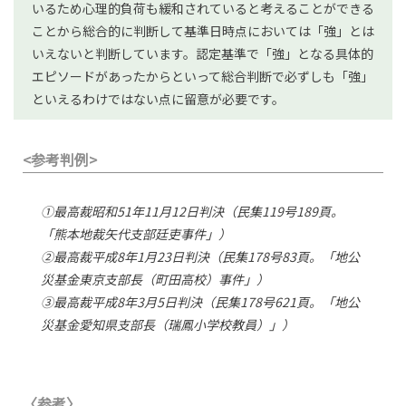
いるため心理的負荷も緩和されていると考えることができる
ことから総合的に判断して基準日時点においては「強」とは
いえないと判断しています。認定基準で「強」となる具体的
エピソードがあったからといって総合判断で必ずしも「強」
といえるわけではない点に留意が必要です。
<参考判例>
①最高裁昭和51年11月12日判決（民集119号189頁。
「熊本地裁矢代支部廷吏事件」）
②最高裁平成8年1月23日判決（民集178号83頁。「地公
災基金東京支部長（町田高校）事件」）
③最高裁平成8年3月5日判決（民集178号621頁。「地公
災基金愛知県支部長（瑞鳳小学校教員）」）
〈参考〉