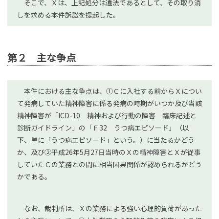
そこで、Ｘは、上記処分は違法であるとして、その取り消
しを求める本件訴訟を提起した。
第２ 主な争点
本件における主な争点は、①Ｃに入社する前からＸについ
て発病していた精神障害に係る発病の時期がいつか及び当該
精神障害が「ICD-10 精神および行動の障害 臨床記述と
診断ガイドライン」の「Ｆ32 うつ病エピソード」（以
下、単に「うつ病エピソード」という。）に当たるかどう
か、及び②平成26年5月27日当時のＸの精神障害とＸが従事
していたＣの業務との間に相当因果関係が認められるかどう
かである。
なお、裁判所は、Ｘの業務による強い心理的負荷があった