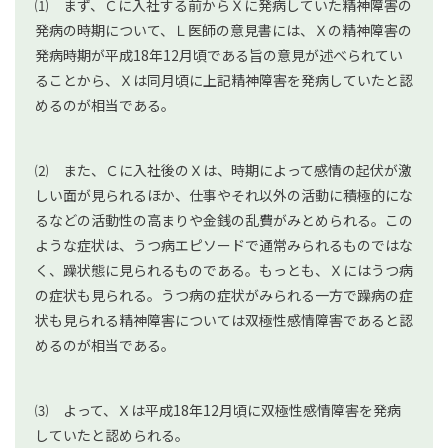
⑴ まず、Ｃに入社する前からＸに発病していた精神障害の
発病の時期について、Ｌ医師の意見書には、Ｘの精神障害の
発病時期が平成18年12月頃である旨の意見が述べられてい
ることから、Ｘは同月頃に上記精神障害を発病していたと認
めるのが相当である。
⑵ また、Ｃに入社後のＸは、時期によって感情の起伏が激
しい面が見られるほか、仕事やそれ以外の活動に積極的にな
るなどの活動性の高まりや金銭の乱費がみとめられる。この
ような症状は、うつ病エピソードで通常みられるものではな
く、躁状態に見られるものである。もっとも、Ｘにはうつ病
の症状も見られる。うつ病の症状がみられる一方で躁病の症
状も見られる精神障害については双極性感情障害であると認
めるのが相当である。
⑶ よって、Ｘは平成18年12月頃に双極性感情障害を発病
していたと認められる。