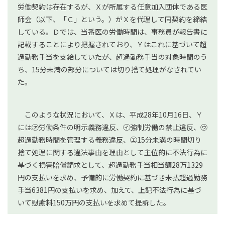
労働契約は存在するが、Ｘが所属する任意加入団体である医
師会（以下、「Ｃ」という。）がＸを代理して同契約を締結
している。Ｄでは、当番医の労働時間は、事務員が報告書に
記載することにより把握されており、Ｙはこれに基づいて超
過勤務手当を支給していたが、超過勤務手当の対象時間のう
ち、15分未満の部分については切り捨て処理がなされてい
た。
このような状況において、Ｘは、平成28年10月16日、Ｙ
には㋐労働条件の明示義務違反、㋑強制労働の禁止違反、㋒
超過勤務時間を管理する義務違反、㋓15分未満の時間切り
捨て処理に関する違法事由を理由として主位的に不法行為に
基づく損害賠償請求として、超過勤務手当相当額28万1329
円の支払いを求め、予備的に労働契約に基づき未払超過勤務
手当6381円の支払いを求め、加えて、上記不法行為に基づ
いて慰謝料150万円の支払いを求めて提訴した。