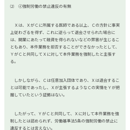
⑵ ㋑強制労働の禁止違反の有無
Ｘは、ＸがＣに所属する医師である以上、Ｃの方針に事実
上従わざるを得ず、これに逆らって退会させられた場合に
は、開業にあたって融資を得られないなどの弊害が生じるこ
ともあり、本件業務を拒否することができなかったとして、
ＹがＣと共同してＸに対して本件業務を強制したと主張す
る。
しかしながら、Ｃは任意加入団体であり、Ｘは退会するこ
とは可能であったし、Ｘが主張するようなＣの実情をＹが把
握していたという証拠はない。
したがって、ＹがＣと共同して、Ｘに対して本件業務を強
制したとは認められず、労働基準法5条の強制労働の禁止に
違反するとは言えない。