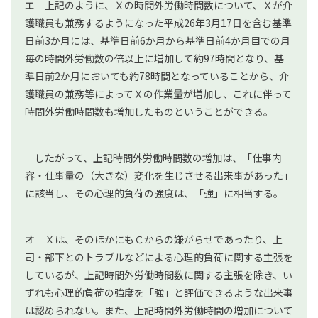
エ 上記のように、Ｘの時間外労働時間数について、Ｘが介
護職員も兼務するようになった平成26年3月17日を含む基準
日前3か月には、基準日前6か月から基準日前4か月目での月
毎の時間外労働数の倍以上に増加して約97時間となり、基
準日前2か月においても約78時間となっていることから、介
護職員の兼務等によってＸの作業量が増加し、これに伴って
時間外労働時間数も増加したものということができる。
したがって、上記時間外労働時間数の増加は、「仕事内
容・仕事量の（大きな）変化を生じさせる出来事があった」
に該当し、その心理的負荷の強度は、「強」に相当する。
オ Ｘは、そのほかにもＣからの嫌がらせであったり、上
司・部下とのトラブルなどによる心理的負荷に関する主張を
しているが、上記時間外労働時間数に関する主張を除き、い
ずれも心理的負荷の強度を「強」と評価できるような出来事
は認められない。また、上記時間外労働時間の増加について