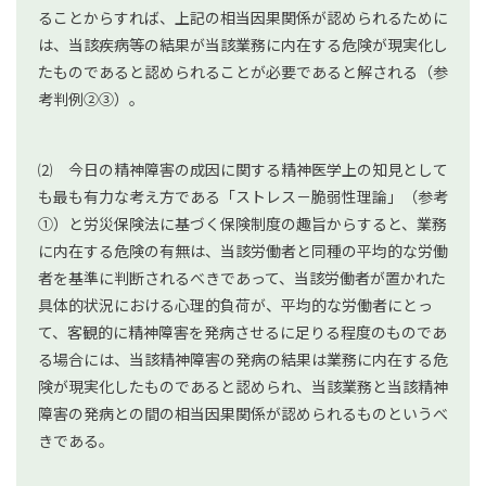
ることからすれば、上記の相当因果関係が認められるために
は、当該疾病等の結果が当該業務に内在する危険が現実化し
たものであると認められることが必要であると解される（参
考判例②③）。
⑵ 今日の精神障害の成因に関する精神医学上の知見として
も最も有力な考え方である「ストレス－脆弱性理論」（参考
①）と労災保険法に基づく保険制度の趣旨からすると、業務
に内在する危険の有無は、当該労働者と同種の平均的な労働
者を基準に判断されるべきであって、当該労働者が置かれた
具体的状況における心理的負荷が、平均的な労働者にとっ
て、客観的に精神障害を発病させるに足りる程度のものであ
る場合には、当該精神障害の発病の結果は業務に内在する危
険が現実化したものであると認められ、当該業務と当該精神
障害の発病との間の相当因果関係が認められるものというべ
きである。