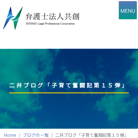
Skip
to
MENU
content
二井ブログ「子育て奮闘記第１５弾」
Home
ブログの一覧
二井ブログ「子育て奮闘記第１５弾」