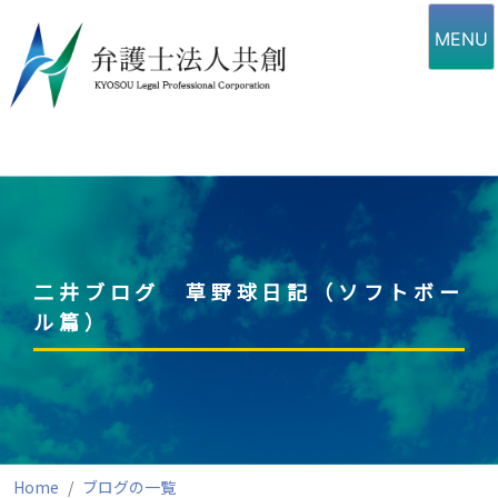
Skip
to
MENU
content
二井ブログ 草野球日記（ソフトボー
ル篇）
Home
ブログの一覧