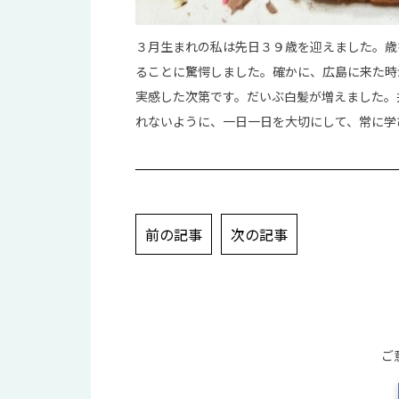
３月生まれの私は先日３９歳を迎えました。歳
ることに驚愕しました。確かに、広島に来た時
実感した次第です。だいぶ白髪が増えました。
れないように、一日一日を大切にして、常に学
投
前の記事
次の記事
稿
ナ
ビ
ゲ
ー
ご
シ
ョ