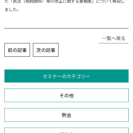
た「民法（相続関係）等の改正に関する要綱案」について解説し
ました。
一覧へ戻る
投
前の記事
次の記事
稿
ナ
ビ
セミナーのカテゴリー
ゲ
ー
シ
その他
ョ
ン
例会