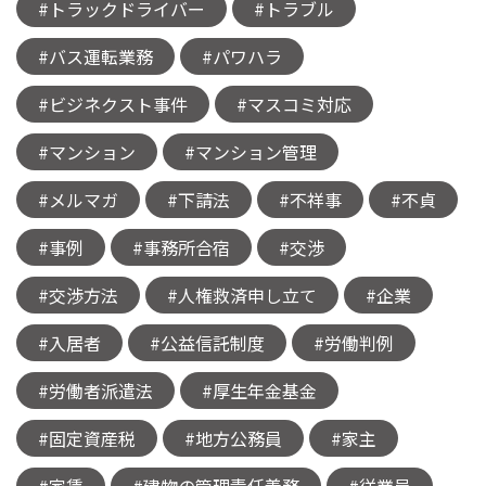
#トラックドライバー
#トラブル
#バス運転業務
#パワハラ
#ビジネクスト事件
#マスコミ対応
#マンション
#マンション管理
#メルマガ
#下請法
#不祥事
#不貞
#事例
#事務所合宿
#交渉
#交渉方法
#人権救済申し立て
#企業
#入居者
#公益信託制度
#労働判例
#労働者派遣法
#厚生年金基金
#固定資産税
#地方公務員
#家主
#家賃
#建物の管理責任義務
#従業員