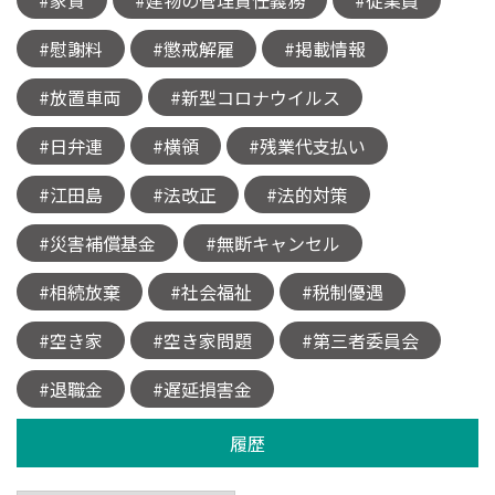
#慰謝料
#懲戒解雇
#掲載情報
#放置車両
#新型コロナウイルス
#日弁連
#横領
#残業代支払い
#江田島
#法改正
#法的対策
#災害補償基金
#無断キャンセル
#相続放棄
#社会福祉
#税制優遇
#空き家
#空き家問題
#第三者委員会
#退職金
#遅延損害金
履歴