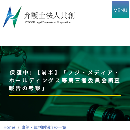
Skip
to
MENU
content
保護中: 【前半】「フジ・メディア・
ホールディングス等第三者委員会調査
報告の考察」
Home
事例・裁判例紹介の一覧