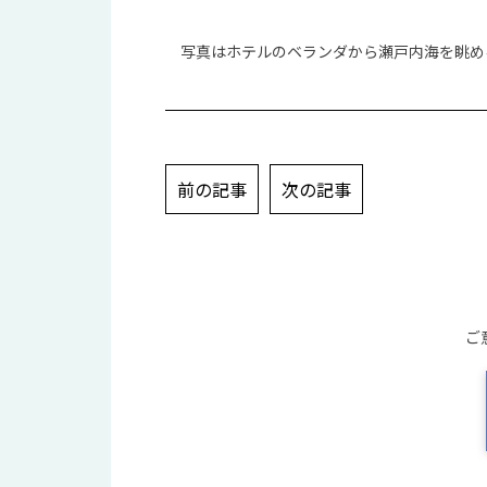
写真はホテルのベランダから瀬戸内海を眺め
投
前の記事
次の記事
稿
ナ
ビ
ゲ
ー
ご
シ
ョ
ン