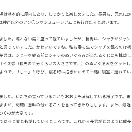
場は基本的に屋内にあり、しっかりと楽しめました。長男も、元気に走
は神戸以外のアン〇ンマンミュージアムにも行けたらと思います。
ました。濡れない席に座って観ていましたが、長男は、シャチがジャン
と言っていました。かわいいですね。私も妻も生でシャチを観るのは初
長男は、ショーを観る前にシャチのぬいぐるみが当たるくじにも挑戦し
サイズ感（長男の半分くらいの大きさです。）のぬいぐるみをゲットし
ようで、「しー」と呼び、寝る時は抱きかかえて一緒に寝室に連れてい
ました。私たちの言っていることもおおよそ理解している様子です。ま
ますが、明確に意味の分かることを言ってきたりもします。また、最近
つくのが大変です。
であると妻とも話しているところです。これから長男がどのように成長