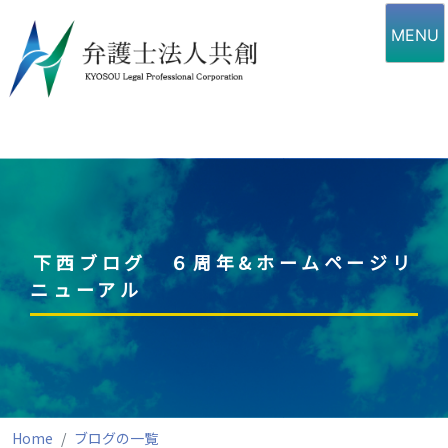
Skip
to
MENU
content
下西ブログ ６周年&ホームページリ
ニューアル
Home
ブログの一覧